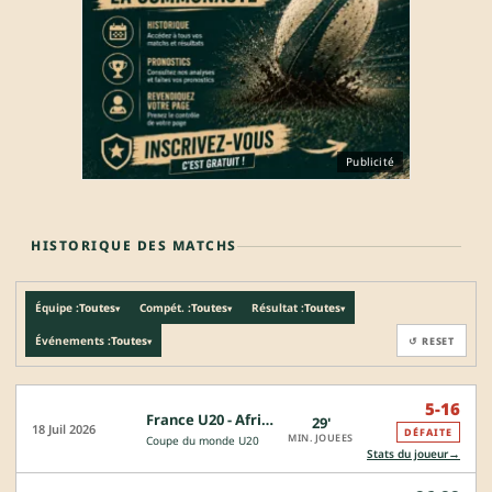
Publicité
HISTORIQUE DES MATCHS
Équipe :
Toutes
Compét. :
Toutes
Résultat :
Toutes
▾
▾
▾
Événements :
Toutes
↺ RESET
▾
5-16
France U20 - Afrique du Sud U20
29'
18 Juil 2026
DÉFAITE
MIN. JOUEES
Coupe du monde U20
→
Stats du joueur