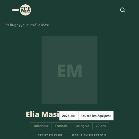
It's Rugby
›
Joueurs
›
Elia Masi
EM
Elia Masi
2025-26
Toutes les équipes
▾
▾
Talonneur
Francais
Racing 92
20 ans
DÉBUT EN CLUB
DÉBUT EN SÉLECTION