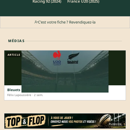
Racing 92 (2024)
France U20 (2025)
C'est votre fiche ? Revendiquez-la
MÉDIAS
ARTICLE
Bleuets : un Mondial magnifique, une finale qui échappe
Félix Lapoussière · 2 sem.
Publicité