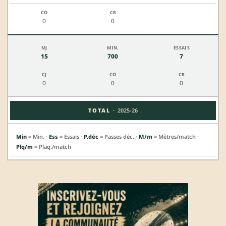
0
0
15
700
7
0
0
0
·
TOTAL
2025-26
Min
= Min. ·
Ess
= Essais ·
P.déc
= Passes déc. ·
M/m
= Mètres/match ·
Plq/m
= Plaq./match