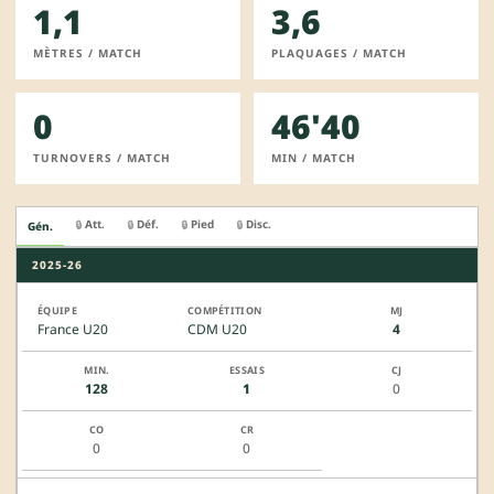
1,1
3,6
MÈTRES / MATCH
PLAQUAGES / MATCH
0
46'40
TURNOVERS / MATCH
MIN / MATCH
Att.
Déf.
Pied
Disc.
🔒
🔒
🔒
🔒
Gén.
2025-26
France U20
CDM U20
4
128
1
0
0
0