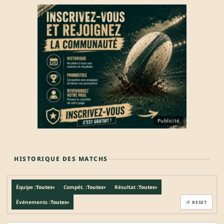
Publicité
HISTORIQUE DES MATCHS
Équipe :
Toutes
Compét. :
Toutes
Résultat :
Toutes
▾
▾
▾
Événements :
Toutes
↺ RESET
▾