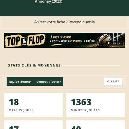
Annonay (2023)
C'est votre fiche ? Revendiquez-la
Publicité
STATS CLÉS & MOYENNES
Équipe :
Toutes
Compet. :
Toutes
↺ RESET
▾
▾
18
1363
MATCHS JOUES
MINUTES JOUÉES