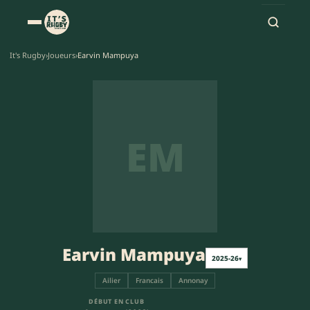
It's Rugby
›
Joueurs
›
Earvin Mampuya
EM
Earvin Mampuya
2025-26
▾
Ailier
Francais
Annonay
DÉBUT EN CLUB