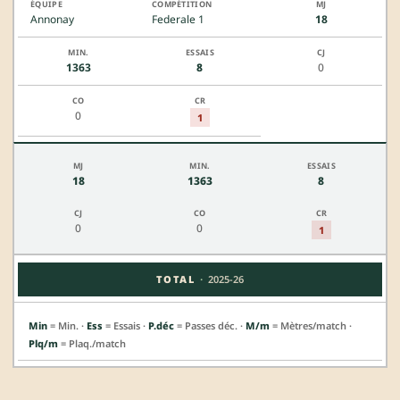
Annonay
Federale 1
18
1363
8
0
0
1
18
1363
8
0
0
1
·
TOTAL
2025-26
Min
= Min. ·
Ess
= Essais ·
P.déc
= Passes déc. ·
M/m
= Mètres/match ·
Plq/m
= Plaq./match