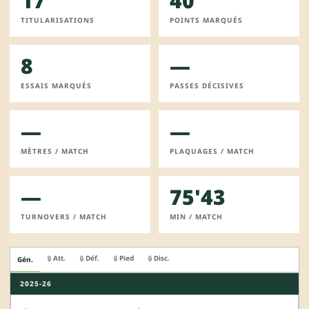
17
40
TITULARISATIONS
POINTS MARQUÉS
8
—
ESSAIS MARQUÉS
PASSES DÉCISIVES
—
—
MÈTRES / MATCH
PLAQUAGES / MATCH
—
75'43
TURNOVERS / MATCH
MIN / MATCH
Att.
Déf.
Pied
Disc.
🔒
🔒
🔒
🔒
Gén.
2025-26