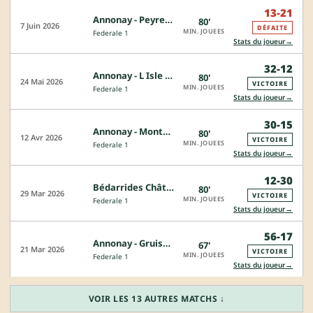
13-21
Annonay - Peyrehorade
80'
7 Juin 2026
DÉFAITE
MIN. JOUEES
Federale 1
→
Stats du joueur
32-12
Annonay - L Isle Jourdain
80'
24 Mai 2026
VICTOIRE
MIN. JOUEES
Federale 1
→
Stats du joueur
30-15
Annonay - Montmélian
80'
12 Avr 2026
VICTOIRE
MIN. JOUEES
Federale 1
→
Stats du joueur
12-30
Bédarrides Châteauneuf - Annonay
80'
29 Mar 2026
VICTOIRE
MIN. JOUEES
Federale 1
→
Stats du joueur
56-17
Annonay - Gruissan
67'
21 Mar 2026
VICTOIRE
MIN. JOUEES
Federale 1
→
Stats du joueur
VOIR LES 13 AUTRES MATCHS ↓