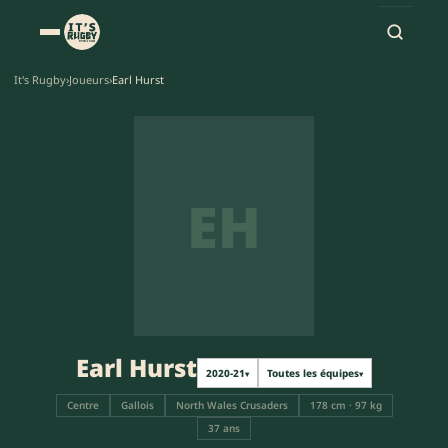
It's Rugby
›
Joueurs
›
Earl Hurst
EH
Earl Hurst
2020-21
Toutes les équipes
▾
▾
Centre
Gallois
North Wales Crusaders
178 cm · 97 kg
37 ans