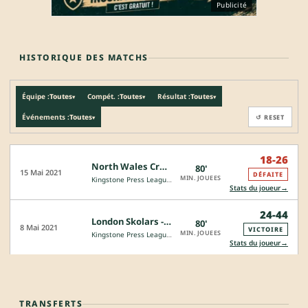
Publicité
HISTORIQUE DES MATCHS
Équipe :
Toutes
Compét. :
Toutes
Résultat :
Toutes
▾
▾
▾
Événements :
Toutes
↺ RESET
▾
18-26
North Wales Crusaders - Hunslet Hawks
80'
15 Mai 2021
DÉFAITE
MIN. JOUEES
Kingstone Press League 1
→
Stats du joueur
24-44
London Skolars - North Wales Crusaders
80'
8 Mai 2021
VICTOIRE
MIN. JOUEES
Kingstone Press League 1
→
Stats du joueur
TRANSFERTS