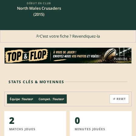
DÉBUT EN CLUB
North Wales Crusaders
(2015)
C'est votre fiche ? Revendiquez-la
Publicité
STATS CLÉS & MOYENNES
Équipe :
Toutes
Compet. :
Toutes
↺ RESET
▾
▾
2
0
MATCHS JOUES
MINUTES JOUÉES