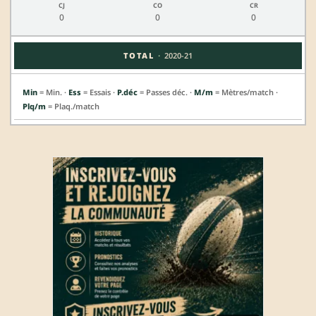
0
0
0
·
TOTAL
2020-21
Min
= Min. ·
Ess
= Essais ·
P.déc
= Passes déc. ·
M/m
= Mètres/match ·
Plq/m
= Plaq./match