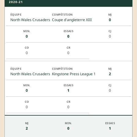
2020-21
North Wales Crusaders
Coupe d'angleterre XIII
0
0
0
0
0
0
North Wales Crusaders
Kingstone Press League 1
2
0
1
0
0
0
2
0
1