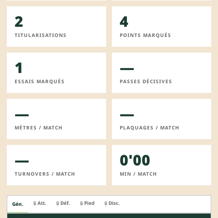
2
4
TITULARISATIONS
POINTS MARQUÉS
1
—
ESSAIS MARQUÉS
PASSES DÉCISIVES
—
—
MÈTRES / MATCH
PLAQUAGES / MATCH
—
0'00
TURNOVERS / MATCH
MIN / MATCH
Att.
Déf.
Pied
Disc.
🔒
🔒
🔒
🔒
Gén.