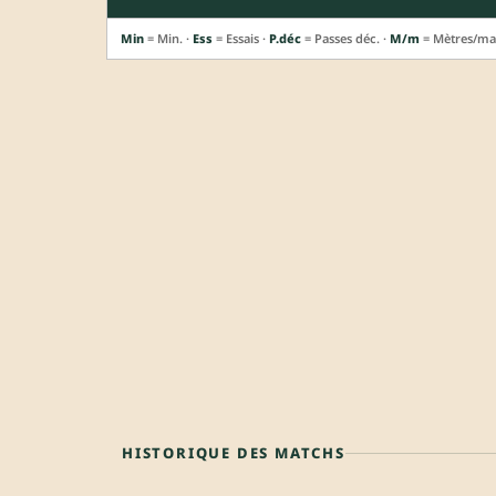
Min
= Min. ·
Ess
= Essais ·
P.déc
= Passes déc. ·
M/m
= Mètres/ma
HISTORIQUE DES MATCHS