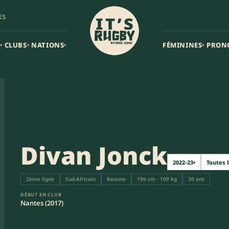
ES
CLUBS
NATIONS
FÉMININES
PRON
▾
▾
▾
▾
Divan Jonck
2022-23
Toutes 
▾
2eme ligne
Sud-Africain
Beaune
196 cm · 109 kg
30 ans
DÉBUT EN CLUB
Nantes (2017)