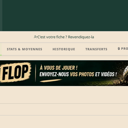
C'est votre fiche ? Revendiquez-la
🔒 PR
STATS & MOYENNES
HISTORIQUE
TRANSFERTS
r (disponibilité, agent, vidéo highlight, CV) en créant gratuitement votre compte Clu