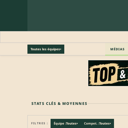
MÉDIAS
Toutes les équipes
▾
🔒 PROFIL PRO
Profil pro · Réservé aux clubs
🔒
Accédez aux informations professionnelles du joueu
STATS CLÉS & MOYENNES
FILTRES :
Équipe :
Toutes
Compet. :
Toutes
▾
▾