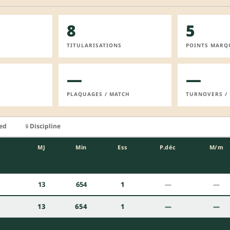
8
5
TITULARISATIONS
POINTS MARQ
—
—
PLAQUAGES / MATCH
TURNOVERS /
ied
Discipline
🔒
MJ
Min
Ess
P.déc
M/m
13
654
1
—
—
13
654
1
—
—