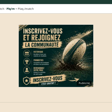
tch ·
Plq/m
= Plaq./match
Publicité