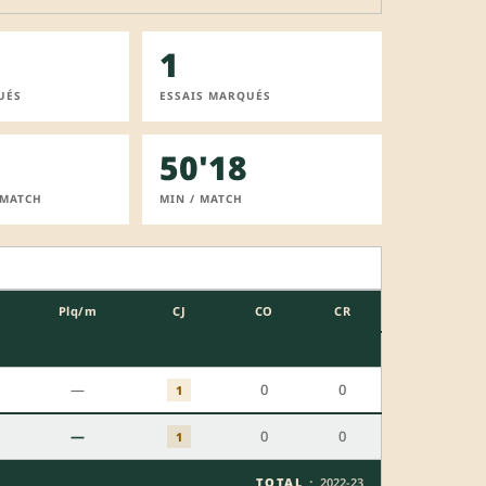
1
UÉS
ESSAIS MARQUÉS
50'18
 MATCH
MIN / MATCH
Plq/m
CJ
CO
CR
—
0
0
1
—
0
0
1
·
TOTAL
2022-23