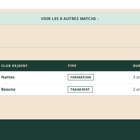
VOIR LES 8 AUTRES MATCHS ↓
CLUB REJOINT
TYPE
DU
Nantes
3 a
FORMATION
Beaune
2 a
TRANSFERT