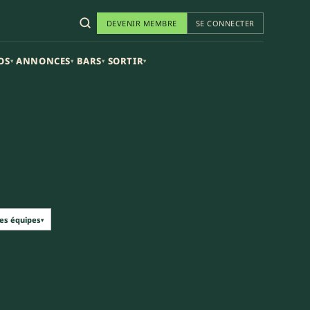
DEVENIR MEMBRE
SE CONNECTER
OS
ANNONCES
BARS
SORTIR
▾
▾
▾
▾
les équipes
▾