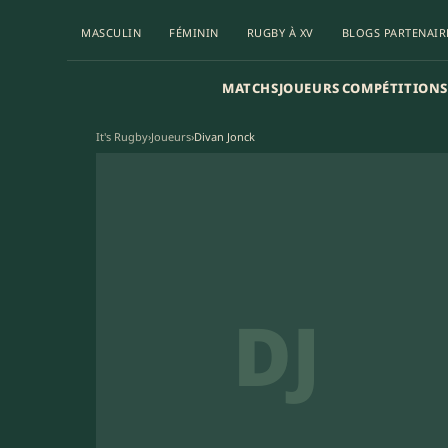
MASCULIN
FÉMININ
RUGBY À XV
BLOGS PARTENAIR
MATCHS
JOUEURS
COMPÉTITIONS
It's Rugby
›
Joueurs
›
Divan Jonck
DJ