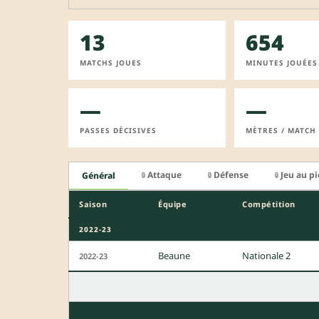
13
654
MATCHS JOUES
MINUTES JOUÉES
—
—
PASSES DÉCISIVES
MÈTRES / MATCH
Attaque
Défense
Jeu au p
Général
🔒
🔒
🔒
Saison
Équipe
Compétition
2022-23
Beaune
Nationale 2
2022-23