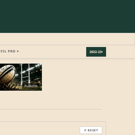
OFIL PRO ▾
2022-23
▾
×
Publicité
REJOINDRE LA COMMUNAUTÉ
b.
↺ RESET