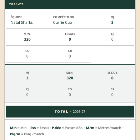
2026-27
Natal Sharks
Currie Cup
3
320
0
0
0
0
3
320
0
0
0
0
·
TOTAL
2026-27
Min
= Min. ·
Ess
= Essais ·
P.déc
= Passes déc. ·
M/m
= Mètres/match ·
Plq/m
= Plaq./match