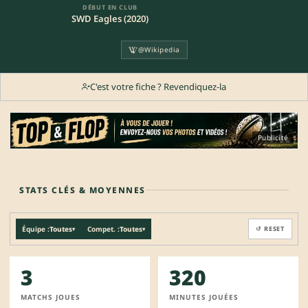
DÉBUT EN CLUB
SWD Eagles (2020)
@Wikipedia
C'est votre fiche ? Revendiquez-la
Publicité
STATS CLÉS & MOYENNES
Équipe :
Toutes
Compet. :
Toutes
↺ RESET
▾
▾
3
320
MATCHS JOUES
MINUTES JOUÉES