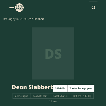
It's Rugby
›
Joueurs
›
Deon Slabbert
DS
Deon Slabbert
2026-27
Toutes les équipes
▾
▾
2eme ligne
Sud-Africain
Natal Sharks
200 cm · 117 kg
26 ans