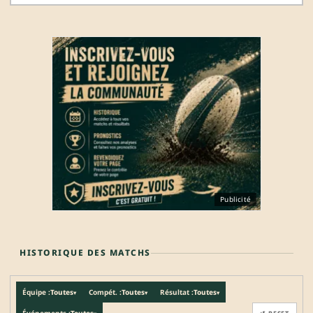
Publicité
HISTORIQUE DES MATCHS
Équipe :
Toutes
Compét. :
Toutes
Résultat :
Toutes
▾
▾
▾