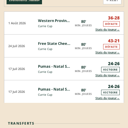
Événements :
Toutes
↺ RESET
▾
36-28
Western Province - Natal Sharks
80'
1 Août 2026
DÉFAITE
MIN. JOUEES
Currie Cup
→
Stats du joueur
43-21
Free State Cheetahs - Natal Sharks
80'
24 Juil 2026
DÉFAITE
MIN. JOUEES
Currie Cup
→
Stats du joueur
24-26
Pumas - Natal Sharks
80'
17 Juil 2026
VICTOIRE
MIN. JOUEES
Currie Cup
→
Stats du joueur
24-26
Pumas - Natal Sharks
80'
17 Juil 2026
VICTOIRE
MIN. JOUEES
Currie Cup
→
Stats du joueur
TRANSFERTS