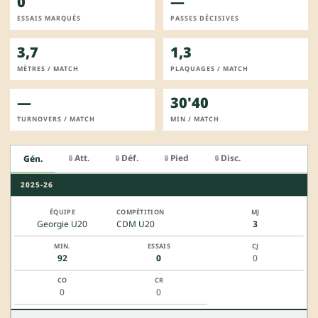
0
—
ESSAIS MARQUÉS
PASSES DÉCISIVES
3,7
1,3
MÈTRES / MATCH
PLAQUAGES / MATCH
—
30'40
TURNOVERS / MATCH
MIN / MATCH
Att.
Déf.
Pied
Disc.
Gén.
🔒
🔒
🔒
🔒
2025-26
Georgie U20
CDM U20
3
92
0
0
0
0