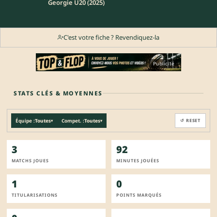
Georgie U20 (2025)
C'est votre fiche ? Revendiquez-la
Publicité
STATS CLÉS & MOYENNES
Équipe :
Toutes
Compet. :
Toutes
↺ RESET
▾
▾
3
92
MATCHS JOUES
MINUTES JOUÉES
1
0
TITULARISATIONS
POINTS MARQUÉS