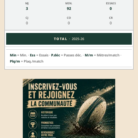
3
92
0
0
0
0
·
TOTAL
2025-26
Min
= Min. ·
Ess
= Essais ·
P.déc
= Passes déc. ·
M/m
= Mètres/match ·
Plq/m
= Plaq./match