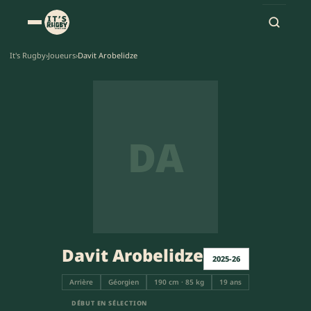
It's Rugby
›
Joueurs
›
Davit Arobelidze
DA
Davit Arobelidze
2025-26
Arrière
Géorgien
190 cm · 85 kg
19 ans
DÉBUT EN SÉLECTION