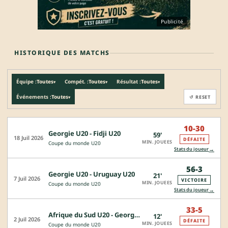
Publicité
HISTORIQUE DES MATCHS
Équipe :
Toutes
Compét. :
Toutes
Résultat :
Toutes
▾
▾
▾
Événements :
Toutes
↺ RESET
▾
10-30
Georgie U20 - Fidji U20
59'
18 Juil 2026
DÉFAITE
MIN. JOUEES
Coupe du monde U20
→
Stats du joueur
56-3
Georgie U20 - Uruguay U20
21'
7 Juil 2026
VICTOIRE
MIN. JOUEES
Coupe du monde U20
→
Stats du joueur
33-5
Afrique du Sud U20 - Georgie U20
12'
2 Juil 2026
DÉFAITE
MIN. JOUEES
Coupe du monde U20