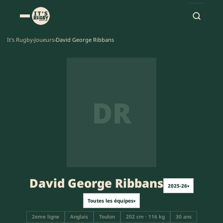
It's Rugby
›
Joueurs
›
David George Ribbans
DR
David George Ribbans
2025-26
▾
Toutes les équipes
▾
2eme ligne
Anglais
Toulon
202 cm · 116 kg
30 ans