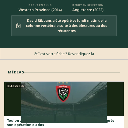
DÉBUT EN CLUB
DÉBUT EN SÉLECTION
Western Province (2014)
Angleterre (2022)
David Ribbans a été opéré ce lundi matin de la
colonne vertébrale suite à des blessures au dos
récurentes
C'est votre fiche ? Revendiquez-la
MÉDIAS
BLESSURES
Toulon : David Ribbans se rapproche d’un retour express après
son opération du dos