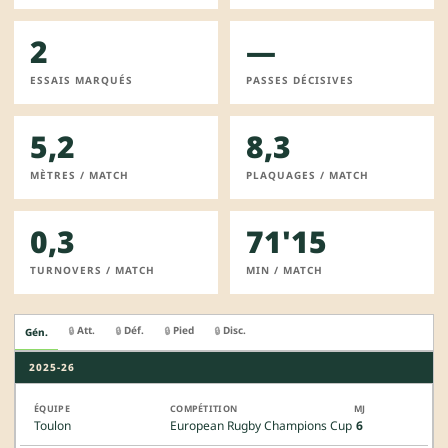
2
—
ESSAIS MARQUÉS
PASSES DÉCISIVES
5,2
8,3
MÈTRES / MATCH
PLAQUAGES / MATCH
0,3
71'15
TURNOVERS / MATCH
MIN / MATCH
Att.
Déf.
Pied
Disc.
🔒
🔒
🔒
🔒
Gén.
2025-26
Toulon
European Rugby Champions Cup
6