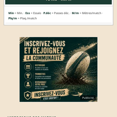
Min
= Min. ·
Ess
= Essais ·
P.déc
= Passes déc. ·
M/m
= Mètres/match ·
Plq/m
= Plaq./match
Publicité