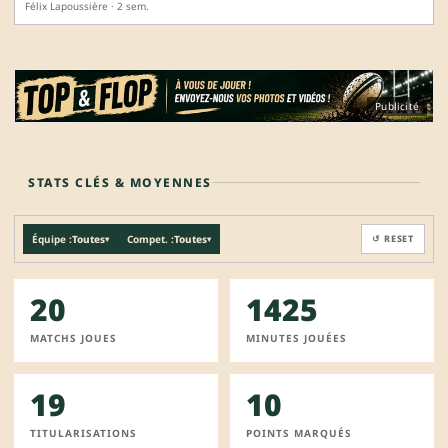
Félix Lapoussière · 2 sem.
Publicité
STATS CLÉS & MOYENNES
Équipe :
Toutes
Compet. :
Toutes
↺ RESET
▾
▾
20
1425
MATCHS JOUES
MINUTES JOUÉES
19
10
TITULARISATIONS
POINTS MARQUÉS