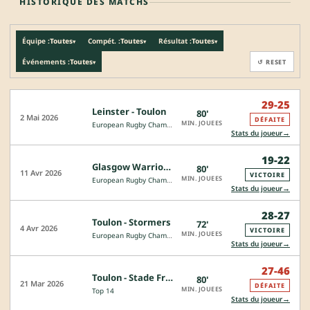
HISTORIQUE DES MATCHS
Équipe :
Toutes
Compét. :
Toutes
Résultat :
Toutes
▾
▾
▾
Événements :
Toutes
↺ RESET
▾
29-25
Leinster - Toulon
80'
2 Mai 2026
DÉFAITE
MIN. JOUEES
European Rugby Champions Cup
→
Stats du joueur
19-22
Glasgow Warriors - Toulon
80'
11 Avr 2026
VICTOIRE
MIN. JOUEES
European Rugby Champions Cup
→
Stats du joueur
28-27
Toulon - Stormers
72'
4 Avr 2026
VICTOIRE
MIN. JOUEES
European Rugby Champions Cup
→
Stats du joueur
27-46
Toulon - Stade Français
80'
21 Mar 2026
DÉFAITE
MIN. JOUEES
Top 14
→
Stats du joueur