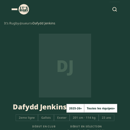
It's Rugby
›
Joueurs
›
Dafydd Jenkins
DJ
Dafydd Jenkins
2025-26
Toutes les équipes
▾
▾
2eme ligne
Gallois
Exeter
201 cm · 114 kg
23 ans
DÉBUT EN CLUB
DÉBUT EN SÉLECTION