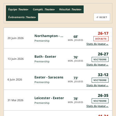
Équipe :
Toutes
Compét. :
Toutes
Résultat :
Toutes
▾
▾
▾
Événements :
Toutes
↺ RESET
▾
26-17
Northampton - Exeter
68'
CJ
20 Juin 2026
DÉFAITE
MIN. JOUEES
Premiership
→
Stats du joueur
26-27
Bath - Exeter
76'
13 Juin 2026
VICTOIRE
MIN. JOUEES
Premiership
→
Stats du joueur
32-12
Exeter - Saracens
73'
6 Juin 2026
VICTOIRE
MIN. JOUEES
Premiership
→
Stats du joueur
26-35
Leicester - Exeter
78'
31 Mai 2026
VICTOIRE
MIN. JOUEES
Premiership
→
Stats du joueur