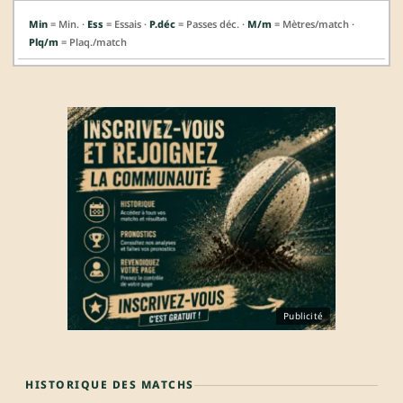
Min
= Min. ·
Ess
= Essais ·
P.déc
= Passes déc. ·
M/m
= Mètres/match ·
Plq/m
= Plaq./match
Publicité
HISTORIQUE DES MATCHS