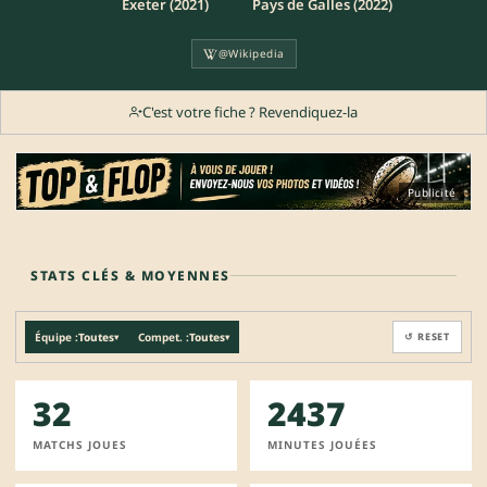
Exeter (2021)
Pays de Galles (2022)
@Wikipedia
C'est votre fiche ? Revendiquez-la
Publicité
STATS CLÉS & MOYENNES
Équipe :
Toutes
Compet. :
Toutes
↺ RESET
▾
▾
32
2437
MATCHS JOUES
MINUTES JOUÉES