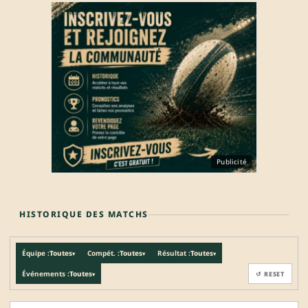
Publicité
HISTORIQUE DES MATCHS
Équipe :
Toutes
Compét. :
Toutes
Résultat :
Toutes
▾
▾
▾
Événements :
Toutes
↺ RESET
▾