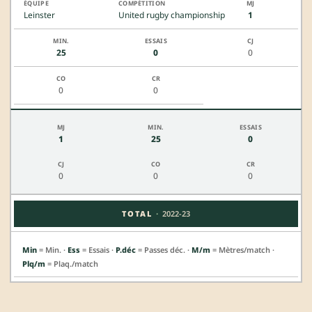
Leinster
United rugby championship
1
25
0
0
0
0
1
25
0
0
0
0
·
TOTAL
2022-23
Min
= Min. ·
Ess
= Essais ·
P.déc
= Passes déc. ·
M/m
= Mètres/match ·
Plq/m
= Plaq./match