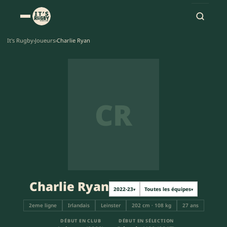
It's Rugby
›
Joueurs
›
Charlie Ryan
CR
Charlie Ryan
2022-23
Toutes les équipes
▾
▾
2eme ligne
Irlandais
Leinster
202 cm · 108 kg
27 ans
DÉBUT EN CLUB
DÉBUT EN SÉLECTION