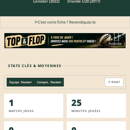
Leinster (2022)
Irlande U20 (2017)
C'est votre fiche ? Revendiquez-la
Publicité
STATS CLÉS & MOYENNES
Équipe :
Toutes
Compet. :
Toutes
↺ RESET
▾
▾
1
25
MATCHS JOUES
MINUTES JOUÉES