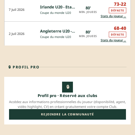
73-22
Irlande U20 - Etats-Unis U20
80'
7 Juil 2026
DÉFAITE
MIN. JOUEES
Coupe du monde U20
→
Stats du joueur
68-40
Angleterre U20 - Etats-Unis U20
80'
2 Juil 2026
DÉFAITE
MIN. JOUEES
Coupe du monde U20
→
Stats du joueur
🔒 PROFIL PRO
🔒
Profil pro · Réservé aux clubs
Accédez aux informations professionnelles du joueur (disponibilité, agent,
vidéo highlight, CV) en créant gratuitement votre compte Club.
REJOINDRE LA COMMUNAUTÉ