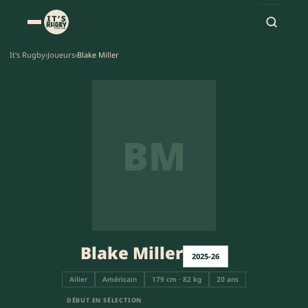
It's Rugby
›
Joueurs
›
Blake Miller
BM
Blake Miller
2025-26
Ailier
Américain
179 cm · 82 kg
20 ans
DÉBUT EN SÉLECTION