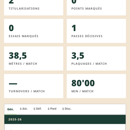
2
0
TITULARISATIONS
POINTS MARQUÉS
0
1
ESSAIS MARQUÉS
PASSES DÉCISIVES
38,5
3,5
MÈTRES / MATCH
PLAQUAGES / MATCH
—
80'00
TURNOVERS / MATCH
MIN / MATCH
Att.
Déf.
Pied
Disc.
🔒
🔒
🔒
🔒
Gén.
2025-26