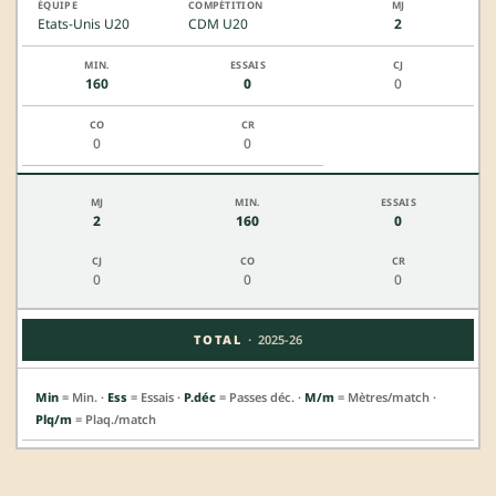
Etats-Unis U20
CDM U20
2
160
0
0
0
0
2
160
0
0
0
0
·
TOTAL
2025-26
Min
= Min. ·
Ess
= Essais ·
P.déc
= Passes déc. ·
M/m
= Mètres/match ·
Plq/m
= Plaq./match