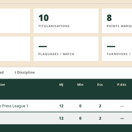
10
8
TITULARISATIONS
POINTS MARQ
—
—
PLAQUAGES / MATCH
TURNOVERS /
ied
Discipline
🔒
ion
MJ
Min
Ess
P.déc
e Press League 1
12
0
2
—
12
0
2
—