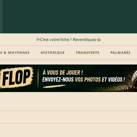
C'est votre fiche ? Revendiquez-la
TS & MOYENNES
HISTORIQUE
TRANSFERTS
PALMARÈS
r (disponibilité, agent, vidéo highlight, CV) en créant gratuitement votre compte Clu