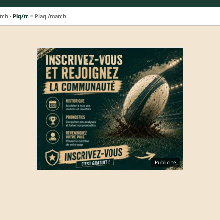
tch ·
Plq/m
= Plaq./match
Publicité