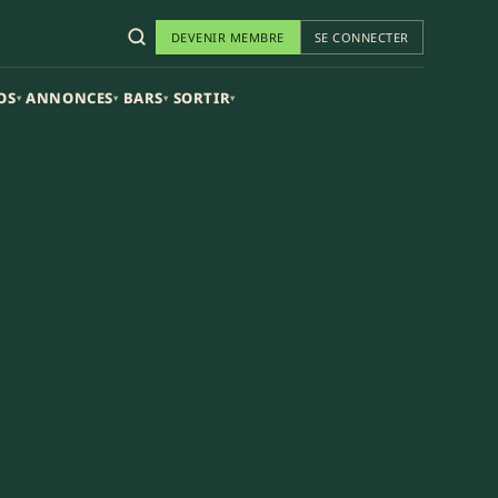
DEVENIR MEMBRE
SE CONNECTER
OS
ANNONCES
BARS
SORTIR
▾
▾
▾
▾