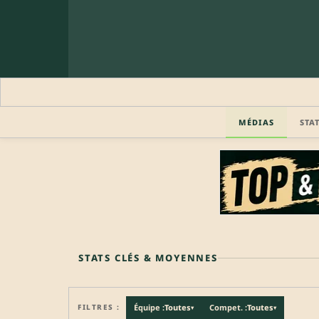
MÉDIAS
STA
🔒 PROFIL PRO
Profil pro · Réservé aux clubs
🔒
Accédez aux informations professionnelles du joueu
STATS CLÉS & MOYENNES
FILTRES :
Équipe :
Toutes
Compet. :
Toutes
▾
▾