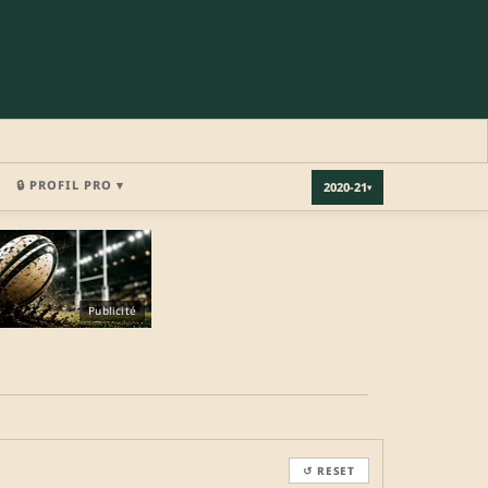
🔒 PROFIL PRO ▾
2020-21
▾
×
Publicité
REJOINDRE LA COMMUNAUTÉ
b.
↺ RESET