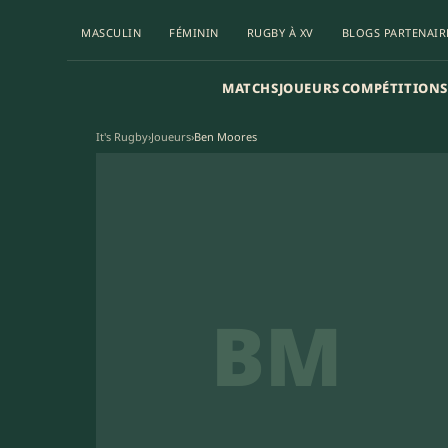
MASCULIN
FÉMININ
RUGBY À XV
BLOGS PARTENAIR
MATCHS
JOUEURS
COMPÉTITIONS
It's Rugby
›
Joueurs
›
Ben Moores
BM