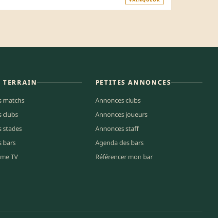
E TERRAIN
PETITES ANNONCES
s matchs
Annonces clubs
s clubs
Annonces joueurs
s stades
Annonces staff
s bars
Agenda des bars
me TV
Référencer mon bar