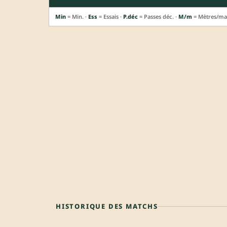
Min
= Min. ·
Ess
= Essais ·
P.déc
= Passes déc. ·
M/m
= Mètres/ma
HISTORIQUE DES MATCHS