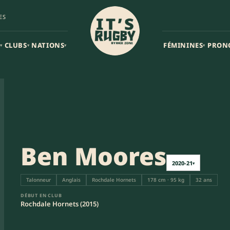
ES
CLUBS
NATIONS
FÉMININES
PRON
▾
▾
▾
▾
Ben Moores
2020-21
▾
Talonneur
Anglais
Rochdale Hornets
178 cm · 95 kg
32 ans
DÉBUT EN CLUB
Rochdale Hornets (2015)