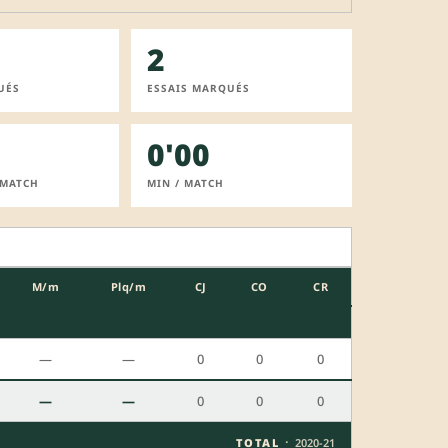
2
UÉS
ESSAIS MARQUÉS
0'00
 MATCH
MIN / MATCH
M/m
Plq/m
CJ
CO
CR
—
—
0
0
0
—
—
0
0
0
·
TOTAL
2020-21