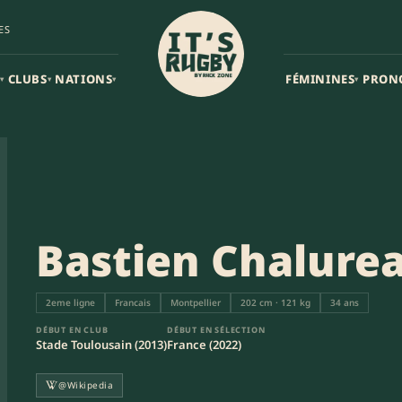
ES
CLUBS
NATIONS
FÉMININES
PRON
▾
▾
▾
▾
Bastien Chalure
2eme ligne
Francais
Montpellier
202 cm · 121 kg
34 ans
DÉBUT EN CLUB
DÉBUT EN SÉLECTION
Stade Toulousain (2013)
France (2022)
@Wikipedia