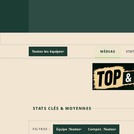
MÉDIAS
STA
Toutes les équipes
▾
🔒 PROFIL PRO
Profil pro · Réservé aux clubs
🔒
Accédez aux informations professionnelles du joueu
STATS CLÉS & MOYENNES
FILTRES :
Équipe :
Toutes
Compet. :
Toutes
▾
▾