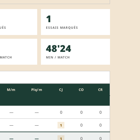
1
UÉS
ESSAIS MARQUÉS
48'24
 MATCH
MIN / MATCH
M/m
Plq/m
CJ
CO
CR
—
—
0
0
0
—
—
0
0
1
—
—
0
0
1