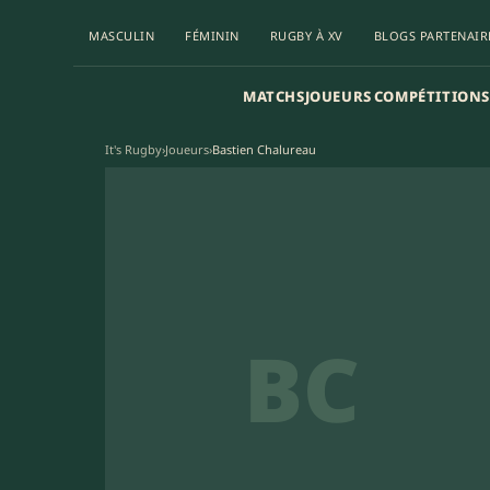
MASCULIN
FÉMININ
RUGBY À XV
BLOGS PARTENAIR
MATCHS
JOUEURS
COMPÉTITIONS
It's Rugby
›
Joueurs
›
Bastien Chalureau
BC