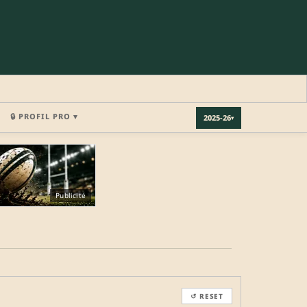
🔒 PROFIL PRO ▾
2025-26
▾
×
Publicité
REJOINDRE LA COMMUNAUTÉ
b.
↺ RESET