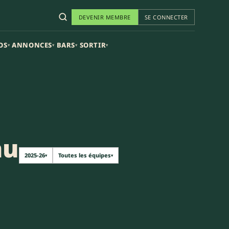
DEVENIR MEMBRE
SE CONNECTER
OS
ANNONCES
BARS
SORTIR
▾
▾
▾
▾
au
2025-26
Toutes les équipes
▾
▾