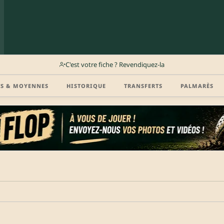
C'est votre fiche ? Revendiquez-la
TS & MOYENNES
HISTORIQUE
TRANSFERTS
PALMARÈS
r (disponibilité, agent, vidéo highlight, CV) en créant gratuitement votre compte Clu