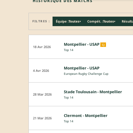
HISTORIQUE DES MATCHS
FILTRES :
Équipe :
Toutes
Compét. :
Toutes
Résulta
▾
▾
Montpellier - USAP
CJ
18 Avr 2026
Top 14
Montpellier - USAP
4 Avr 2026
European Rugby Challenge Cup
Stade Toulousain - Montpellier
28 Mar 2026
Top 14
Clermont - Montpellier
21 Mar 2026
Top 14