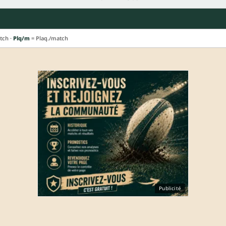
tch ·
Plq/m
= Plaq./match
Publicité