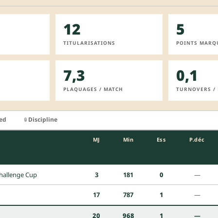
12
5
TITULARISATIONS
POINTS MARQ
7,3
0,1
PLAQUAGES / MATCH
TURNOVERS /
ied
Discipline
🔒
MJ
Min
Ess
P.déc
hallenge Cup
3
181
0
—
17
787
1
—
20
968
1
—