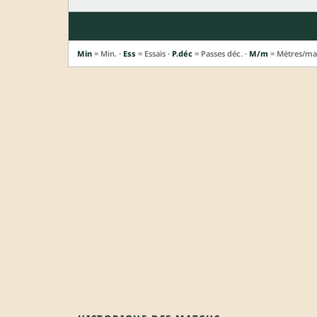
Min
= Min. ·
Ess
= Essais ·
P.déc
= Passes déc. ·
M/m
= Mètres/ma