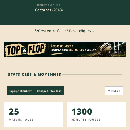
DÉBUT EN CLUB
Castanet (2018)
C'est votre fiche ? Revendiquez-la
Publicité
STATS CLÉS & MOYENNES
Équipe :
Toutes
Compet. :
Toutes
↺ RESET
▾
▾
25
1300
MATCHS JOUES
MINUTES JOUÉES