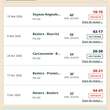
18-15
Soyaux-Angouleme - Beziers
60'
CJ
15 Mai 2026
DÉFAITE
MIN. JOUEES
Pro D2
→
Stats du joueur
43-17
Beziers - Biarritz
59'
8 Mai 2026
VICTOIRE
MIN. JOUEES
Pro D2
→
Stats du joueur
20-30
Carcassonne - Beziers
34'
24 Avr 2026
VICTOIRE
MIN. JOUEES
Pro D2
→
Stats du joueur
30-31
Beziers - Provence Rugby
30'
17 Avr 2026
DÉFAITE
MIN. JOUEES
Pro D2
→
Stats du joueur
44-41
Nevers - Beziers
32'
3 Avr 2026
DÉFAITE
MIN. JOUEES
Pro D2
→
Stats du joueur