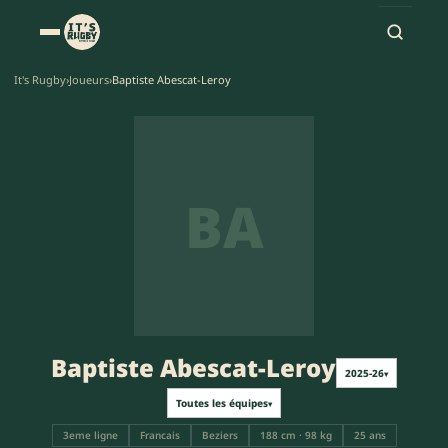
It's Rugby
›
Joueurs
›
Baptiste Abescat-Leroy
BA
Baptiste Abescat-Leroy
2025-26
▾
Toutes les équipes
▾
3eme ligne
Francais
Beziers
188 cm · 98 kg
25 ans