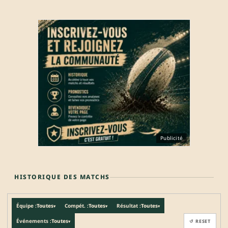
Publicité
HISTORIQUE DES MATCHS
Équipe :
Toutes
Compét. :
Toutes
Résultat :
Toutes
▾
▾
▾
Événements :
Toutes
↺ RESET
▾