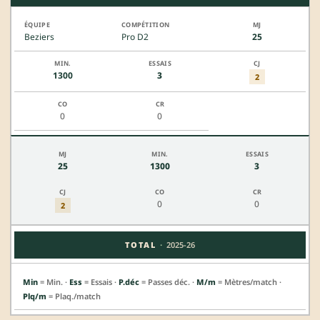
Beziers
Pro D2
25
1300
3
2
0
0
25
1300
3
0
0
2
·
TOTAL
2025-26
Min
= Min. ·
Ess
= Essais ·
P.déc
= Passes déc. ·
M/m
= Mètres/match ·
Plq/m
= Plaq./match