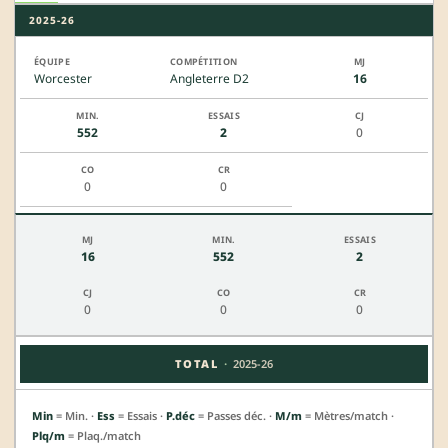
2025-26
Worcester
Angleterre D2
16
552
2
0
0
0
16
552
2
0
0
0
·
TOTAL
2025-26
Min
= Min. ·
Ess
= Essais ·
P.déc
= Passes déc. ·
M/m
= Mètres/match ·
Plq/m
= Plaq./match