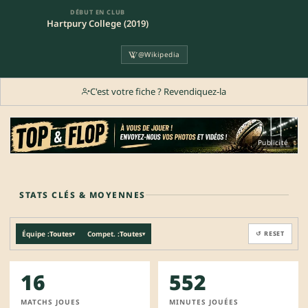
DÉBUT EN CLUB
Hartpury College (2019)
@Wikipedia
C'est votre fiche ? Revendiquez-la
Publicité
STATS CLÉS & MOYENNES
Équipe :
Toutes
Compet. :
Toutes
↺ RESET
▾
▾
16
552
MATCHS JOUES
MINUTES JOUÉES