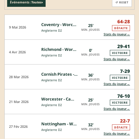
Événements :
Toutes
↺ RESET
▾
64-28
Coventry - Worcester
25'
9 Mai 2026
DÉFAITE
MIN. JOUEES
Angleterre D2
→
Stats du joueur
29-41
Richmond - Worcester
0'
4 Avr 2026
VICTOIRE
MIN. JOUEES
Angleterre D2
→
Stats du joueur
7-29
Cornish Pirates - Worcester
36'
28 Mar 2026
VICTOIRE
MIN. JOUEES
Angleterre D2
→
Stats du joueur
76-10
Worcester - Cambridge
25'
21 Mar 2026
VICTOIRE
MIN. JOUEES
Angleterre D2
→
Stats du joueur
22-7
Nottingham - Worcester
32'
27 Fév 2026
DÉFAITE
MIN. JOUEES
Angleterre D2
→
Stats du joueur