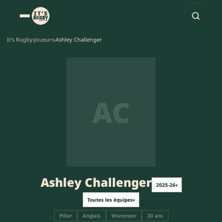
It's Rugby
›
Joueurs
›
Ashley Challenger
AC
Ashley Challenger
2025-26
▾
Toutes les équipes
▾
Pilier
Anglais
Worcester
30 ans