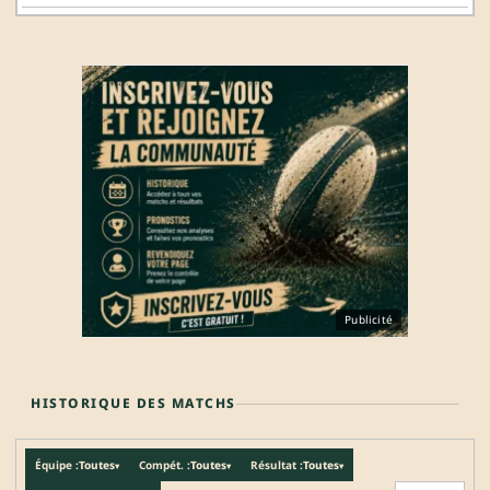
Publicité
HISTORIQUE DES MATCHS
Équipe :
Toutes
Compét. :
Toutes
Résultat :
Toutes
▾
▾
▾