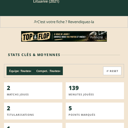
Lituanie (2021)
C'est votre fiche ? Revendiquez-la
Publicité
STATS CLÉS & MOYENNES
Équipe :
Toutes
Compet. :
Toutes
↺ RESET
▾
▾
2
139
MATCHS JOUES
MINUTES JOUÉES
2
5
TITULARISATIONS
POINTS MARQUÉS