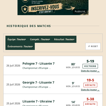
Publicité
HISTORIQUE DES MATCHS
Équipe :
Toutes
Compét. :
Toutes
Résultat :
Toutes
▾
▾
▾
Événements :
Toutes
↺ RESET
▾
5-19
Pologne 7 - Lituanie 7
80'
26 Juil 2026
VICTOIRE
MIN. JOUEES
Championnat d'Europe de Rugby à 7
→
Stats du joueur
19-5
Georgie 7 - Lituanie 7
9'
25 Juil 2026
DÉFAITE
MIN. JOUEES
Championnat d'Europe de Rugby à 7
→
Stats du joueur
5-38
Lituanie 7 - Ukraine 7
14'
25 Juil 2026
DÉFAITE
MIN. JOUEES
Championnat d'Europe de Rugby à 7