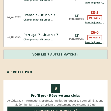
→
Stats du joueur
38-5
France 7 - Lituanie 7
13'
24 Juil 2026
DÉFAITE
MIN. JOUEES
Championnat d'Europe de Rugby à 7
→
Stats du joueur
26-0
Portugal 7 - Lituanie 7
12'
24 Juil 2026
DÉFAITE
MIN. JOUEES
Championnat d'Europe de Rugby à 7
→
Stats du joueur
VOIR LES 7 AUTRES MATCHS ↓
🔒 PROFIL PRO
🔒
Profil pro · Réservé aux clubs
Accédez aux informations professionnelles du joueur (disponibilité, agent,
vidéo highlight, CV) en créant gratuitement votre compte Club.
REJOINDRE LA COMMUNAUTÉ