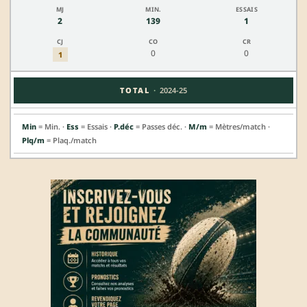
2
139
1
0
0
1
·
TOTAL
2024-25
Min
= Min. ·
Ess
= Essais ·
P.déc
= Passes déc. ·
M/m
= Mètres/match ·
Plq/m
= Plaq./match