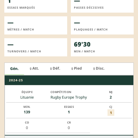
1
—
ESSAIS MARQUÉS
PASSES DÉCISIVES
—
—
MÈTRES / MATCH
PLAQUAGES / MATCH
—
69'30
TURNOVERS / MATCH
MIN / MATCH
Att.
Déf.
Pied
Disc.
Gén.
🔒
🔒
🔒
🔒
2024-25
Lituanie
Rugby Europe Trophy
2
139
1
1
0
0