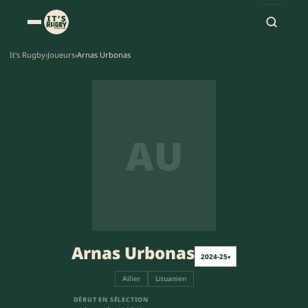
It's Rugby
›
Joueurs
›
Arnas Urbonas
AU
Arnas Urbonas
2024-25
▾
Ailier
Lituanien
DÉBUT EN SÉLECTION