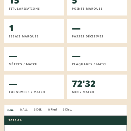
15
5
TITULARISATIONS
POINTS MARQUÉS
1
—
ESSAIS MARQUÉS
PASSES DÉCISIVES
—
—
MÈTRES / MATCH
PLAQUAGES / MATCH
—
72'32
TURNOVERS / MATCH
MIN / MATCH
Att.
Déf.
Pied
Disc.
🔒
🔒
🔒
🔒
Gén.
2025-26