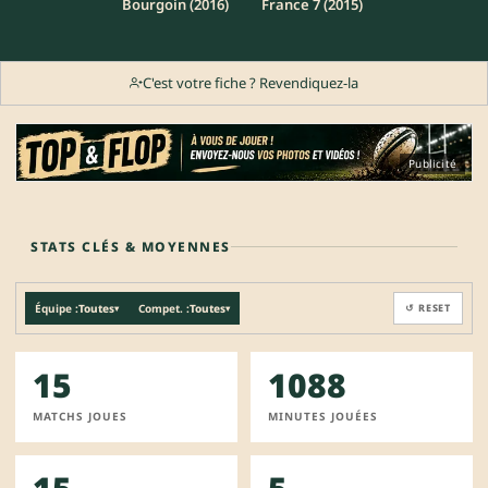
Bourgoin (2016)
France 7 (2015)
C'est votre fiche ? Revendiquez-la
Publicité
STATS CLÉS & MOYENNES
Équipe :
Toutes
Compet. :
Toutes
↺ RESET
▾
▾
15
1088
MATCHS JOUES
MINUTES JOUÉES