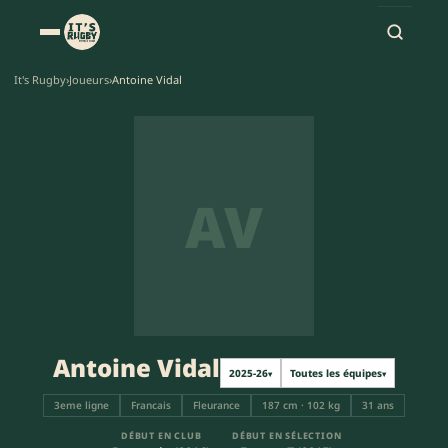
It's Rugby
›
Joueurs
›
Antoine Vidal
AV
Antoine Vidal
2025-26
Toutes les équipes
▾
▾
3eme ligne
Francais
Fleurance
187 cm · 102 kg
31 ans
DÉBUT EN CLUB
DÉBUT EN SÉLECTION