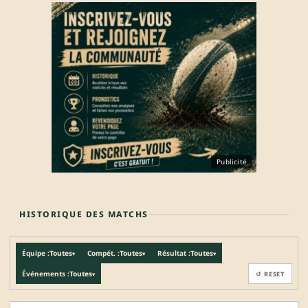
Publicité
HISTORIQUE DES MATCHS
Équipe :
Toutes
Compét. :
Toutes
Résultat :
Toutes
▾
▾
▾
Événements :
Toutes
↺ RESET
▾