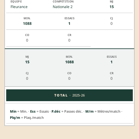
Fleurance
Nationale 2
15
1088
1
0
0
0
15
1088
1
0
0
0
·
TOTAL
2025-26
Min
= Min. ·
Ess
= Essais ·
P.déc
= Passes déc. ·
M/m
= Mètres/match ·
Plq/m
= Plaq./match