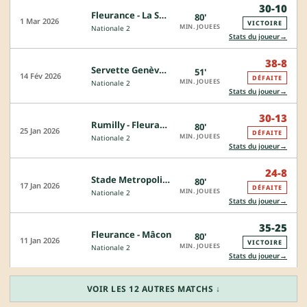
30-10
Fleurance - La Seyne
80'
1 Mar 2026
VICTOIRE
MIN. JOUEES
Nationale 2
→
Stats du joueur
38-8
Servette Genève - Fleurance
51'
14 Fév 2026
DÉFAITE
MIN. JOUEES
Nationale 2
→
Stats du joueur
30-13
Rumilly - Fleurance
80'
25 Jan 2026
DÉFAITE
MIN. JOUEES
Nationale 2
→
Stats du joueur
24-8
Stade Metropolitain - Fleurance
80'
17 Jan 2026
DÉFAITE
MIN. JOUEES
Nationale 2
→
Stats du joueur
35-25
Fleurance - Mâcon
80'
11 Jan 2026
VICTOIRE
MIN. JOUEES
Nationale 2
→
Stats du joueur
VOIR LES 12 AUTRES MATCHS ↓