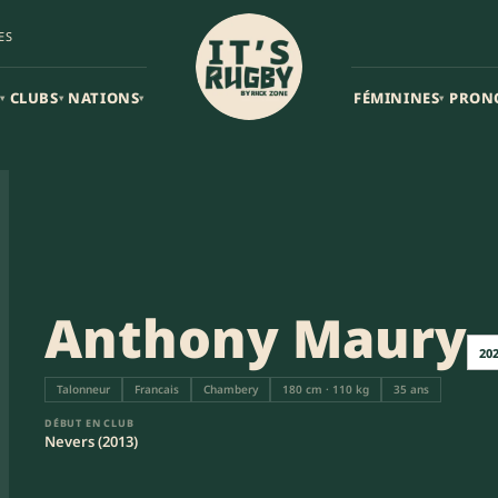
ES
CLUBS
NATIONS
FÉMININES
PRON
▾
▾
▾
▾
Anthony Maury
20
Talonneur
Francais
Chambery
180 cm · 110 kg
35 ans
DÉBUT EN CLUB
Nevers (2013)