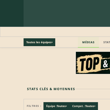
MÉDIAS
STA
Toutes les équipes
▾
🔒 PROFIL PRO
Profil pro · Réservé aux clubs
🔒
Accédez aux informations professionnelles du joueu
STATS CLÉS & MOYENNES
FILTRES :
Équipe :
Toutes
Compet. :
Toutes
▾
▾