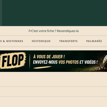
C'est votre fiche ? Revendiquez-la
TS & MOYENNES
HISTORIQUE
TRANSFERTS
PALMARÈS
r (disponibilité, agent, vidéo highlight, CV) en créant gratuitement votre compte Clu