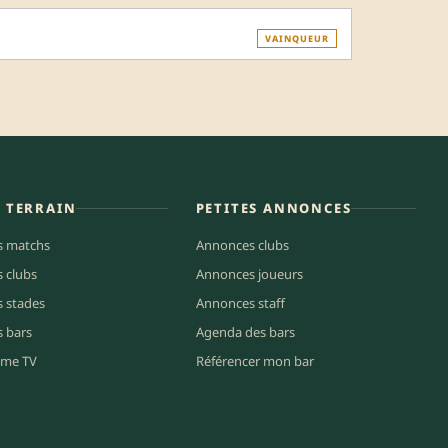
VAINQUEUR
E TERRAIN
PETITES ANNONCES
s matchs
Annonces clubs
s clubs
Annonces joueurs
s stades
Annonces staff
s bars
Agenda des bars
me TV
Référencer mon bar