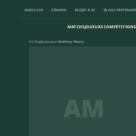
MASCULIN
FÉMININ
RUGBY À XV
BLOGS PARTENAIR
MATCHS
JOUEURS
COMPÉTITIONS
It's Rugby
›
Joueurs
›
Anthony Maury
AM