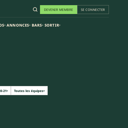
DEVENIR MEMBRE
SE CONNECTER
OS
ANNONCES
BARS
SORTIR
▾
▾
▾
▾
20-21
Toutes les équipes
▾
▾