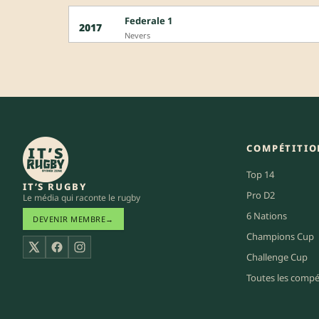
Federale 1
2017
Nevers
COMPÉTITIO
Top 14
IT’S RUGBY
Pro D2
Le média qui raconte le rugby
6 Nations
DEVENIR MEMBRE
→
Champions Cup
X
Facebook
Instagram
Challenge Cup
Toutes les compé