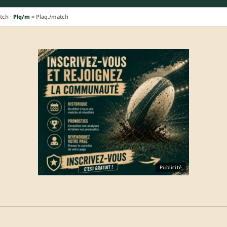
tch ·
Plq/m
= Plaq./match
Publicité