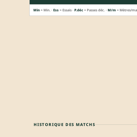
Min
= Min. ·
Ess
= Essais ·
P.déc
= Passes déc. ·
M/m
= Mètres/ma
HISTORIQUE DES MATCHS