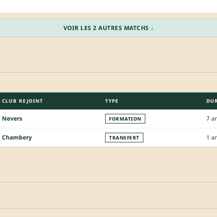
VOIR LES 2 AUTRES MATCHS ↓
CLUB REJOINT
TYPE
DU
Nevers
7 a
FORMATION
Chambery
1 a
TRANSFERT