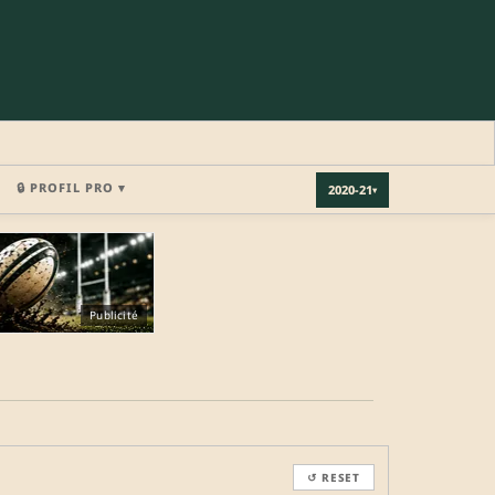
🔒 PROFIL PRO ▾
2020-21
▾
×
Publicité
REJOINDRE LA COMMUNAUTÉ
b.
↺ RESET