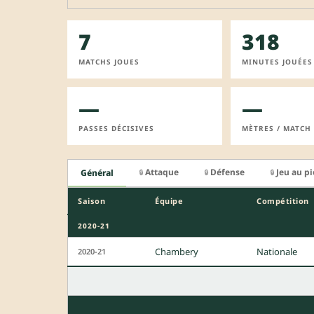
7
318
MATCHS JOUES
MINUTES JOUÉES
—
—
PASSES DÉCISIVES
MÈTRES / MATCH
Attaque
Défense
Jeu au p
Général
🔒
🔒
🔒
Saison
Équipe
Compétition
2020-21
Chambery
Nationale
2020-21