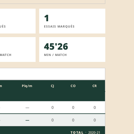
1
UÉS
ESSAIS MARQUÉS
45'26
 MATCH
MIN / MATCH
m
Plq/m
CJ
CO
CR
—
—
0
0
0
—
—
0
0
0
·
TOTAL
2020-21