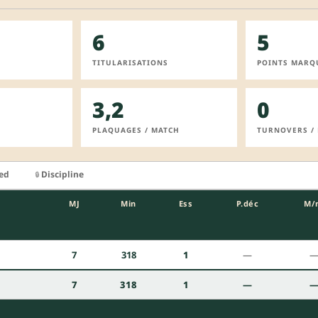
6
5
TITULARISATIONS
POINTS MARQ
3,2
0
PLAQUAGES / MATCH
TURNOVERS /
ied
Discipline
🔒
MJ
Min
Ess
P.déc
M/
7
318
1
—
7
318
1
—