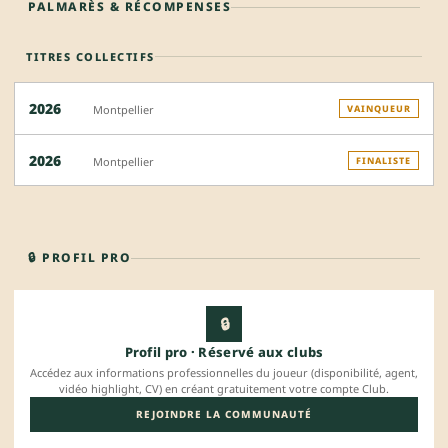
PALMARÈS & RÉCOMPENSES
TITRES COLLECTIFS
2026
Montpellier
VAINQUEUR
2026
Montpellier
FINALISTE
🔒 PROFIL PRO
🔒
Profil pro · Réservé aux clubs
Accédez aux informations professionnelles du joueur (disponibilité, agent,
vidéo highlight, CV) en créant gratuitement votre compte Club.
REJOINDRE LA COMMUNAUTÉ