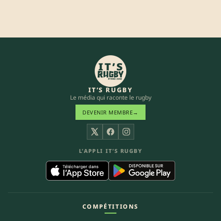
IT’S RUGBY
Le média qui raconte le rugby
DEVENIR MEMBRE
→
X
Facebook
Instagram
L’APPLI IT’S RUGBY
COMPÉTITIONS