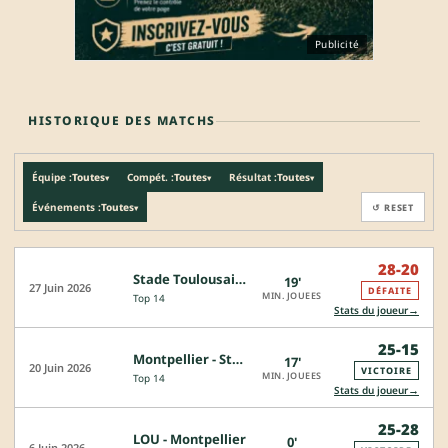
Publicité
HISTORIQUE DES MATCHS
Équipe :
Toutes
Compét. :
Toutes
Résultat :
Toutes
▾
▾
▾
Événements :
Toutes
↺ RESET
▾
28-20
Stade Toulousain - Montpellier
19'
27 Juin 2026
DÉFAITE
MIN. JOUEES
Top 14
→
Stats du joueur
25-15
Montpellier - Stade Français
17'
20 Juin 2026
VICTOIRE
MIN. JOUEES
Top 14
→
Stats du joueur
25-28
LOU - Montpellier
0'
6 Juin 2026