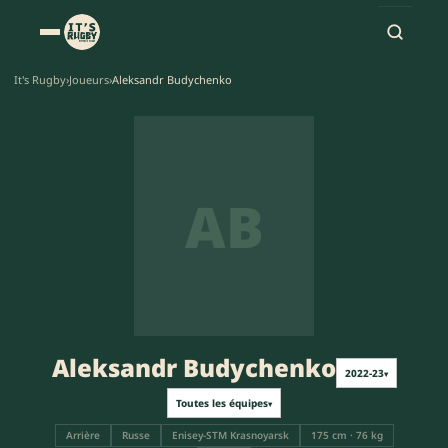
It's Rugby
›
Joueurs
›
Aleksandr Budychenko
AB
Aleksandr Budychenko
2022-23
▾
Toutes les équipes
▾
Arrière
Russe
Enisey-STM Krasnoyarsk
175 cm · 76 kg