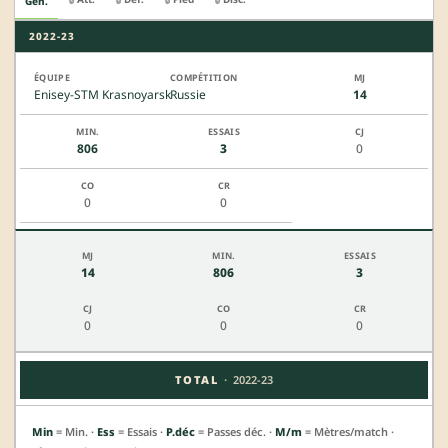
Gén.
2022-23
Enisey-STM Krasnoyarsk
Russie
14
806
3
0
0
0
14
806
3
0
0
0
·
TOTAL
2022-23
Min
= Min. ·
Ess
= Essais ·
P.déc
= Passes déc. ·
M/m
= Mètres/match ·