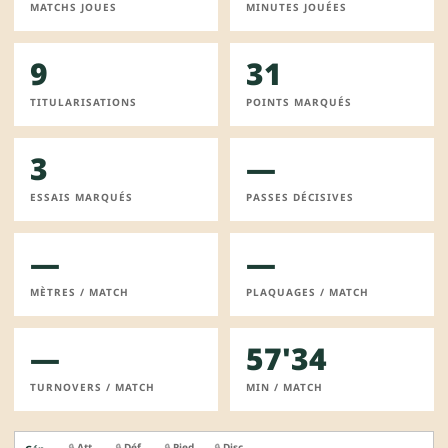
MATCHS JOUES
MINUTES JOUÉES
9
31
TITULARISATIONS
POINTS MARQUÉS
3
—
ESSAIS MARQUÉS
PASSES DÉCISIVES
—
—
MÈTRES / MATCH
PLAQUAGES / MATCH
—
57'34
TURNOVERS / MATCH
MIN / MATCH
Att.
Déf.
Pied
Disc.
🔒
🔒
🔒
🔒