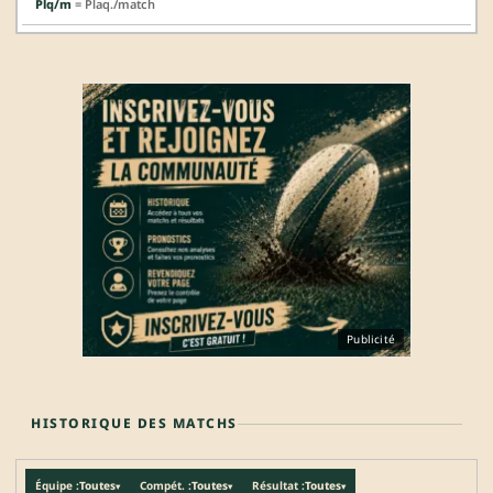
Plq/m
= Plaq./match
Publicité
HISTORIQUE DES MATCHS
Équipe :
Toutes
Compét. :
Toutes
Résultat :
Toutes
▾
▾
▾