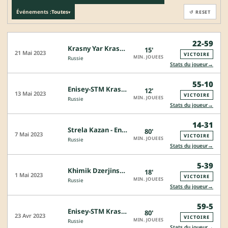
Événements :
Toutes
↺ RESET
▾
22-59
Krasny Yar Krasnoyarsk - Enisey-STM Krasnoyarsk
15'
21 Mai 2023
VICTOIRE
MIN. JOUEES
Russie
→
Stats du joueur
55-10
Enisey-STM Krasnoyarsk - Metallurg Novokuznetsk
12'
13 Mai 2023
VICTOIRE
MIN. JOUEES
Russie
→
Stats du joueur
14-31
Strela Kazan - Enisey-STM Krasnoyarsk
80'
7 Mai 2023
VICTOIRE
MIN. JOUEES
Russie
→
Stats du joueur
5-39
Khimik Dzerjinsk - Enisey-STM Krasnoyarsk
18'
1 Mai 2023
VICTOIRE
MIN. JOUEES
Russie
→
Stats du joueur
59-5
Enisey-STM Krasnoyarsk - Dynamo Moscou
80'
23 Avr 2023
VICTOIRE
MIN. JOUEES
Russie
→
Stats du joueur