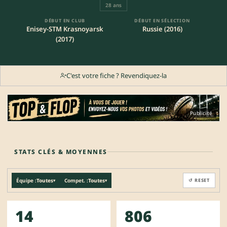
28 ans
DÉBUT EN CLUB
DÉBUT EN SÉLECTION
Enisey-STM Krasnoyarsk
Russie (2016)
(2017)
C'est votre fiche ? Revendiquez-la
Publicité
STATS CLÉS & MOYENNES
Équipe :
Toutes
Compet. :
Toutes
↺ RESET
▾
▾
14
806