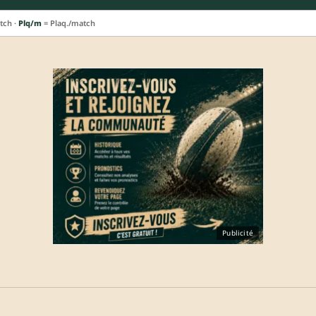
tch ·
Plq/m
= Plaq./match
Publicité