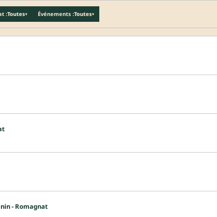
t :
Toutes
Événements :
Toutes
▾
▾
at
inin - Romagnat