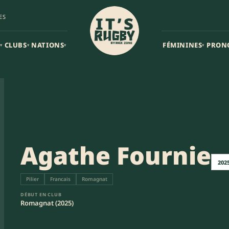
ES
CLUBS
NATIONS
FÉMININES
PRON
▾
▾
▾
▾
Agathe Fournie
202
Pilier
Francais
Romagnat
DÉBUT EN CLUB
Romagnat (2025)