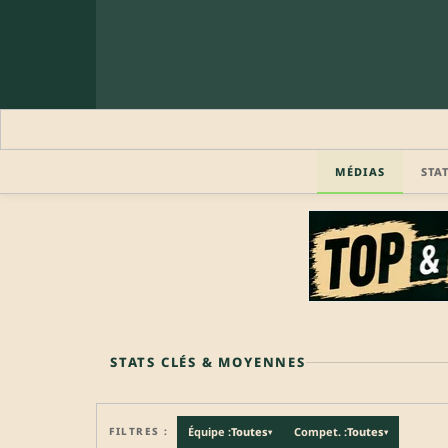
MÉDIAS
STA
🔒 PROFIL PRO
Profil pro · Réservé aux clubs
🔒
Accédez aux informations professionnelles du joueu
STATS CLÉS & MOYENNES
FILTRES :
Équipe :
Toutes
Compet. :
Toutes
▾
▾