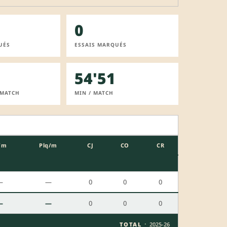
0
UÉS
ESSAIS MARQUÉS
54'51
 MATCH
MIN / MATCH
/m
Plq/m
CJ
CO
CR
—
—
0
0
0
—
—
0
0
0
·
TOTAL
2025-26