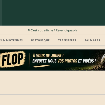
C'est votre fiche ? Revendiquez-la
TS & MOYENNES
HISTORIQUE
TRANSFERTS
PALMARÈS
r (disponibilité, agent, vidéo highlight, CV) en créant gratuitement votre compte Clu