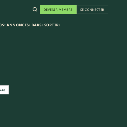
DEVENIR MEMBRE
SE CONNECTER
OS
ANNONCES
BARS
SORTIR
▾
▾
▾
▾
5-26