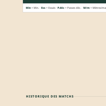
Min
= Min. ·
Ess
= Essais ·
P.déc
= Passes déc. ·
M/m
= Mètres/ma
HISTORIQUE DES MATCHS