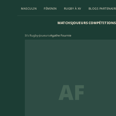
MASCULIN
FÉMININ
RUGBY À XV
BLOGS PARTENAIR
MATCHS
JOUEURS
COMPÉTITIONS
It's Rugby
›
Joueurs
›
Agathe Fournie
AF