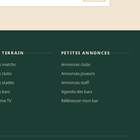
E TERRAIN
PETITES ANNONCES
s matchs
Annonces clubs
s clubs
Annonces joueurs
s stades
Annonces staff
s bars
Agenda des bars
me TV
Référencer mon bar