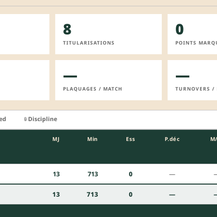
8
0
TITULARISATIONS
POINTS MARQ
—
—
PLAQUAGES / MATCH
TURNOVERS /
ied
Discipline
🔒
MJ
Min
Ess
P.déc
M
n
13
713
0
—
13
713
0
—