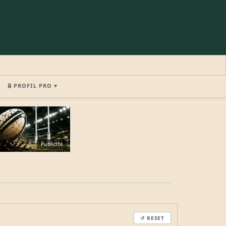
🔒 PROFIL PRO ▾
×
Publicité
REJOINDRE LA COMMUNAUTÉ
b.
↺ RESET