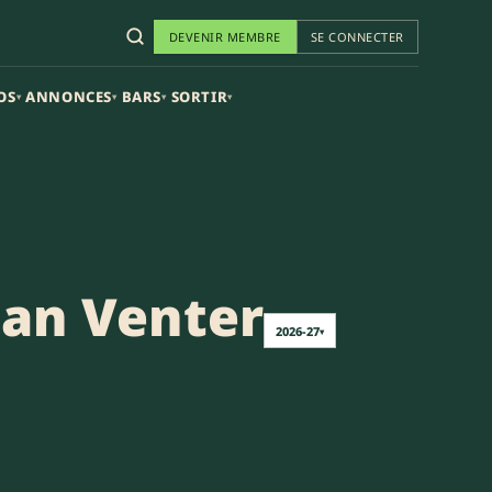
DEVENIR MEMBRE
SE CONNECTER
OS
ANNONCES
BARS
SORTIR
▾
▾
▾
▾
an Venter
2026-27
▾