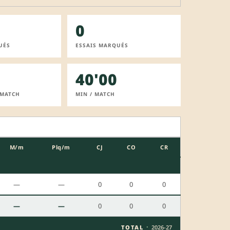
0
UÉS
ESSAIS MARQUÉS
40'00
 MATCH
MIN / MATCH
M/m
Plq/m
CJ
CO
CR
—
—
0
0
0
—
—
0
0
0
·
TOTAL
2026-27