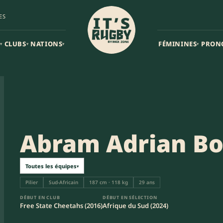
ES
CLUBS
NATIONS
FÉMININES
PRON
▾
▾
▾
▾
Abram Adrian Bo
Toutes les équipes
▾
Pilier
Sud-Africain
187 cm · 118 kg
29 ans
DÉBUT EN CLUB
DÉBUT EN SÉLECTION
Free State Cheetahs (2016)
Afrique du Sud (2024)