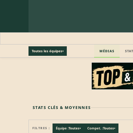
MÉDIAS
STA
Toutes les équipes
▾
🔒 PROFIL PRO
Profil pro · Réservé aux clubs
🔒
Accédez aux informations professionnelles du joueu
STATS CLÉS & MOYENNES
FILTRES :
Équipe :
Toutes
Compet. :
Toutes
▾
▾