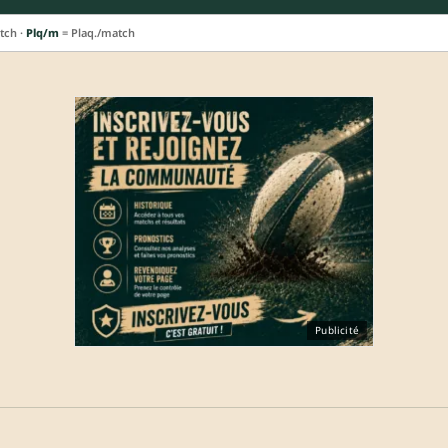
tch ·
Plq/m
= Plaq./match
Publicité