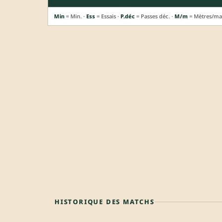
Min
= Min. ·
Ess
= Essais ·
P.déc
= Passes déc. ·
M/m
= Mètres/ma
HISTORIQUE DES MATCHS