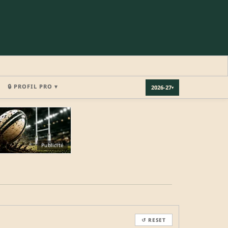
🔒 PROFIL PRO ▾
2026-27
▾
×
Publicité
REJOINDRE LA COMMUNAUTÉ
b.
↺ RESET