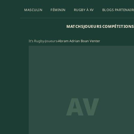
MASCULIN
FÉMININ
RUGBY À XV
BLOGS PARTENAIR
MATCHS
JOUEURS
COMPÉTITIONS
It's Rugby
›
Joueurs
›
Abram Adrian Boan Venter
AV