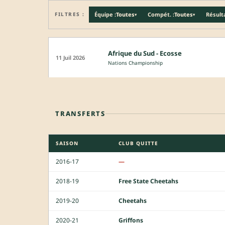
FILTRES :
Équipe :
Toutes
Compét. :
Toutes
Résulta
▾
▾
Afrique du Sud - Ecosse
11 Juil 2026
Nations Championship
TRANSFERTS
SAISON
CLUB QUITTE
2016-17
—
2018-19
Free State Cheetahs
2019-20
Cheetahs
2020-21
Griffons