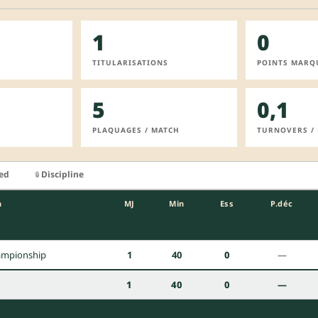
1
0
TITULARISATIONS
POINTS MARQ
5
0,1
PLAQUAGES / MATCH
TURNOVERS /
ied
Discipline
🔒
n
MJ
Min
Ess
P.déc
ampionship
1
40
0
—
1
40
0
—