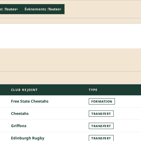
t :
Toutes
Événements :
Toutes
▾
▾
CLUB REJOINT
TYPE
Free State Cheetahs
FORMATION
Cheetahs
TRANSFERT
Griffons
TRANSFERT
Edinburgh Rugby
TRANSFERT