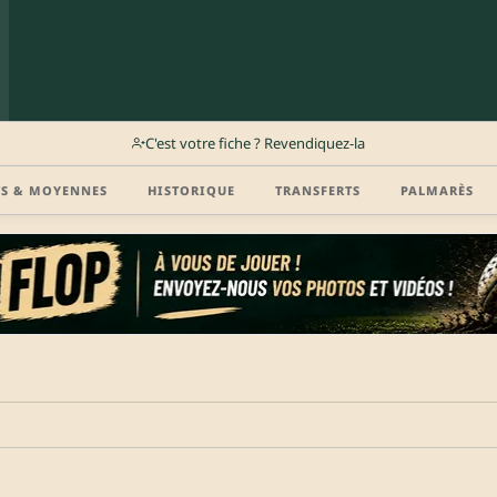
C'est votre fiche ? Revendiquez-la
TS & MOYENNES
HISTORIQUE
TRANSFERTS
PALMARÈS
r (disponibilité, agent, vidéo highlight, CV) en créant gratuitement votre compte Clu